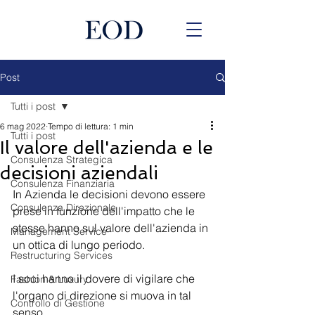
Post
Tutti i post
6 mag 2022
Tempo di lettura: 1 min
Tutti i post
Il valore dell'azienda e le
Consulenza Strategica
decisioni aziendali
Consulenza Finanziaria
In Azienda le decisioni devono essere 
Consulenza Direzionale
prese in funzione dell'impatto che le 
stesse hanno sul valore dell'azienda in 
Management Service
un ottica di lungo periodo.
Restructuring Services
I soci hanno il dovere di vigilare che 
Fashion & Luxury
l'organo di direzione si muova in tal 
Controllo di Gestione
senso.