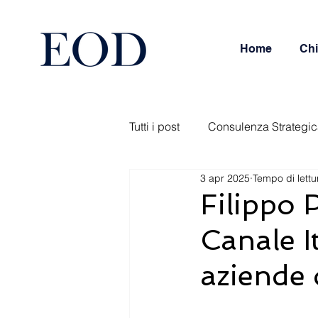
Home
Chi
Tutti i post
Consulenza Strategi
3 apr 2025
Tempo di lettu
Management Service
Rest
Filippo 
Canale I
aziende 