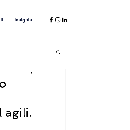
ti
Insights
tione
io
agili.