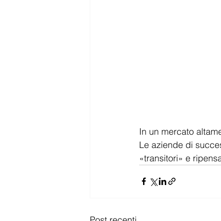
In un mercato altamen
Le aziende di success
«transitori» e ripen
Post recenti