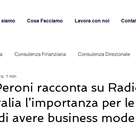
 siamo
Cosa Facciamo
Lavora con noi
Contat
ca
Consulenza Finanziaria
Consulenza Direzionale
ra: 1 min
ructuring Services
Fashion & Luxury
Controllo di Ges
Peroni racconta su Rad
talia l’importanza per le
di avere business model 