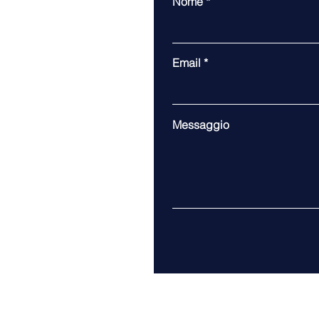
Nome
Perché la finanza nella
moda deve essere come un
capospalla di alta sartoria
Email
Messaggio
EOD srl
P.I. 07859960960