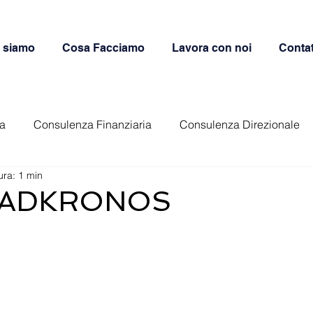
 siamo
Cosa Facciamo
Lavora con noi
Contat
ca
Consulenza Finanziaria
Consulenza Direzionale
ura: 1 min
ructuring Services
Fashion & Luxury
Controllo di Ges
 ADKRONOS