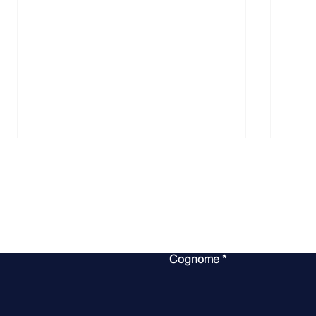
Contattaci
Cognome
Milano Finanza 13.2.2026
Fili
Radi
l’im