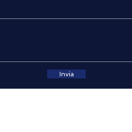
di a
agili.
Invia