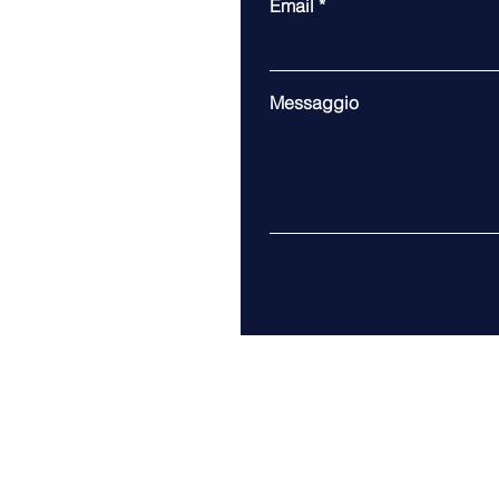
Email
Messaggio
EOD srl
P.I. 07859960960
© 2012-2026 EOD srl