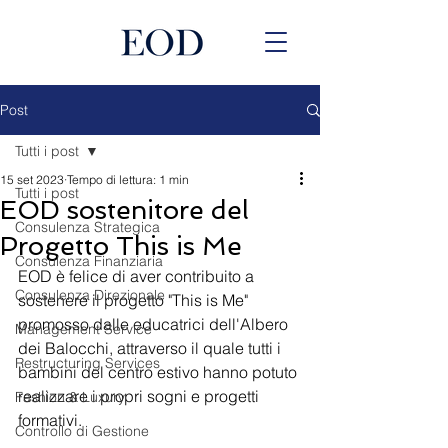
Post
Tutti i post
15 set 2023
Tempo di lettura: 1 min
Tutti i post
EOD sostenitore del
Consulenza Strategica
Progetto This is Me
Consulenza Finanziaria
EOD è felice di aver contribuito a 
Consulenza Direzionale
sostenere il progetto "This is Me" 
promosso dalle educatrici dell'Albero 
Management Service
dei Balocchi, attraverso il quale tutti i 
Restructuring Services
bambini del centro estivo hanno potuto 
realizzare i propri sogni e progetti 
Fashion & Luxury
formativi.
Controllo di Gestione